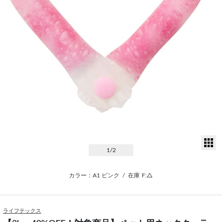
サ
1
/2
カラー：A1 ピンク
/
在庫
F:△
ライフテックス