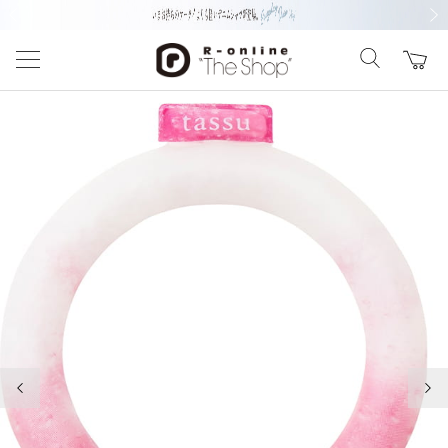
前の画像
次の
前の画像
次