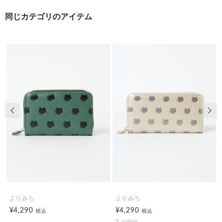
同じカテゴリのアイテム
前の画像
次の
よりみち
よりみち
¥4,290
¥4,290
税込
税込
3
colors