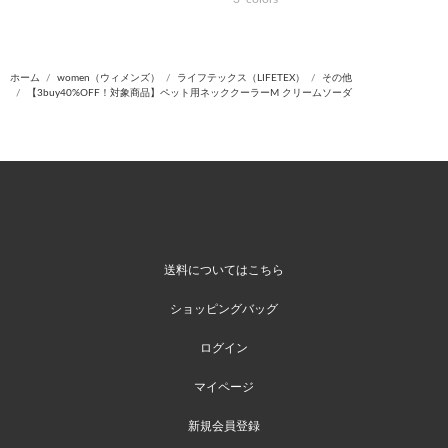
ホーム
women（ウィメンズ）
ライフテックス（LIFETEX）
その他
【3buy40%OFF！対象商品】ペット用ネッククーラーM クリームソーダ
送料についてはこちら
ショッピングバッグ
ログイン
マイページ
新規会員登録