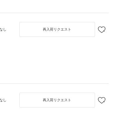
なし
再入荷リクエスト
なし
再入荷リクエスト