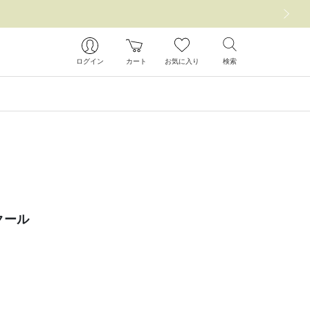
次の画像
ログイン
カート
お気に入り
検索
クール