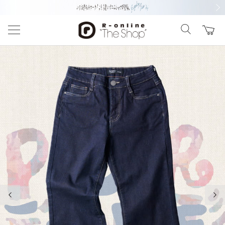
前の画像
次の
前の画像
次