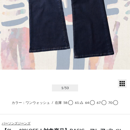
サ
1
/53
カラー：ワンウォッシュ
/
在庫
58:◯
61:△
64:◯
67:◯
70:◯
パーソンズジーンズ