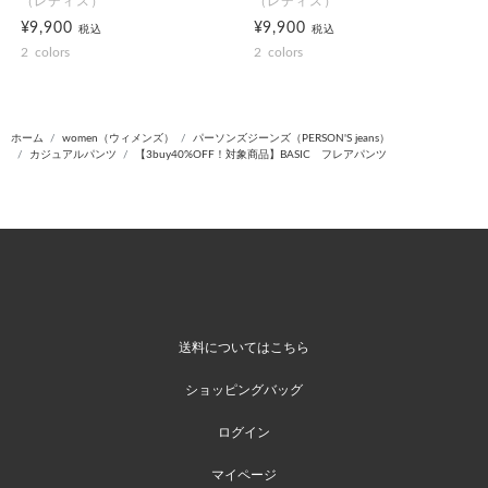
（レディス）
（レディス）
¥9,900
¥9,900
税込
税込
2
colors
2
colors
ホーム
women（ウィメンズ）
パーソンズジーンズ（PERSON'S jeans）
カジュアルパンツ
【3buy40%OFF！対象商品】BASIC フレアパンツ
送料についてはこちら
ショッピングバッグ
ログイン
マイページ