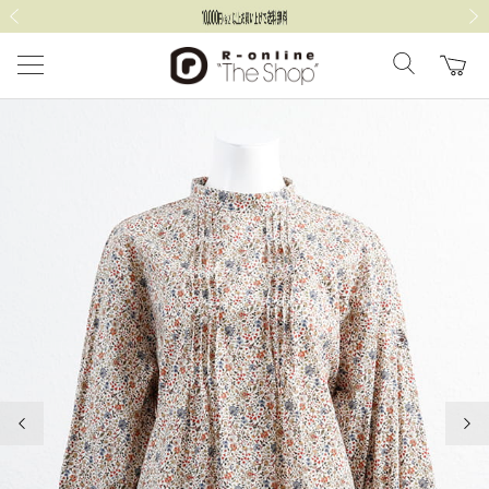
前の画像
次の
前の画像
次