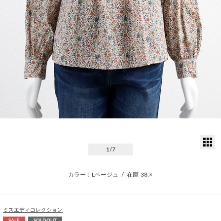
サ
1
/7
カラー：Lベージュ
/
在庫
38:×
ミスエディコレクション