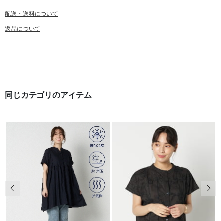
配送・送料について
返品について
同じカテゴリのアイテム
前の画像
次の