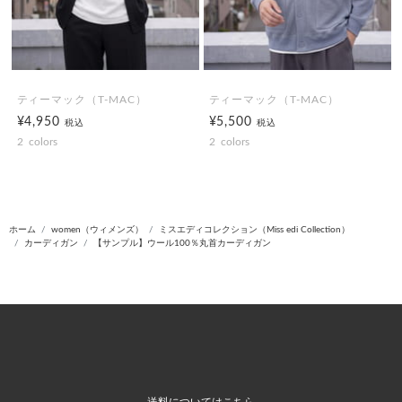
ティーマック（T-MAC）
ティーマック（T-MAC）
¥4,950
¥5,500
税込
税込
2
colors
2
colors
ホーム
women（ウィメンズ）
ミスエディコレクション（Miss edi Collection）
カーディガン
【サンプル】ウール100％丸首カーディガン
送料についてはこちら