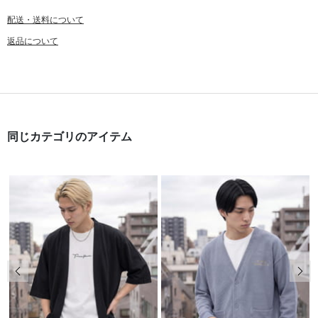
配送・送料について
返品について
同じカテゴリのアイテム
前の画像
次の