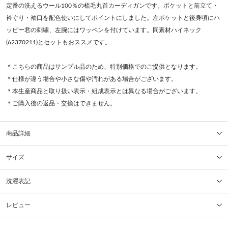
定番の洗えるウール100％の梳毛丸首カーディガンです。ポケットと前立て・
衿ぐり・袖口を配色使いにしてポイントにしました。左ポケットと後身頃にハ
ッピー君の刺繍、左腕にはワッペンを付けています。同素材ハイネック
(62370211)とセットもおススメです。
＊こちらの商品はサンプル品のため、特別価格でのご提供となります。
＊仕様が違う場合や小さな傷や汚れがある場合がございます。
＊本生産商品と取り扱い表示・組成表示とは異なる場合がございます。
＊ご購入後の返品・交換はできません。
商品詳細
サイズ
洗濯表記
レビュー