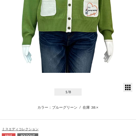
サ
1
/8
カラー：ブルーグリーン
/
在庫
38:×
ミスエディコレクション