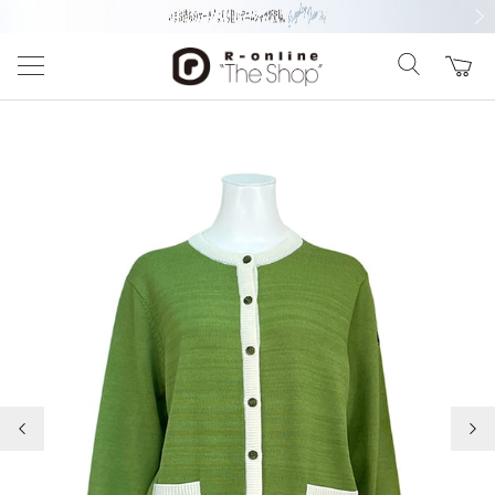
前の画像
次の
前の画像
次