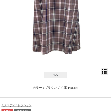
サ
1
/5
カラー：ブラウン
/
在庫
FREE:×
ミスエディコレクション