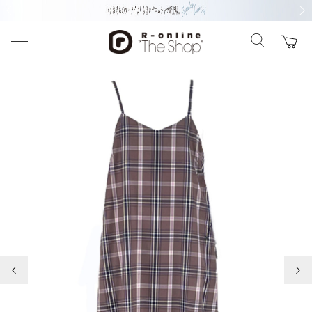
前の画像
次の
前の画像
次