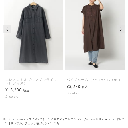
前の画像
次の
エレメントオブシンプルライフ
バイザルーム（BY THE LOOM）
（レディス）
¥3,278
税込
¥13,200
税込
3
colors
2
colors
ホーム
women（ウィメンズ）
ミスエディコレクション（Miss edi Collection）
ドレス
【サンプル】チェック柄ジャンパースカート