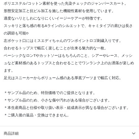
ポリエステル/コットン素材を使った先染チェックのジャンパースカート。
形態安定加工と抗ピル加工を施した機能性素材を使用しています。
適度なハリとしわになりにくいイージーケアーが特徴です。
スッキリと落ち感の有るAラインのシルエットで、キャミタイプの肩ひは長さ
の調節も可能○
左ポケット口にはミスエディちゃんのワンポイントロゴ刺繍入りです。
合わせるトップスで幅広く楽しむことが出来る魅力的な一枚。
ベーシックなロンTやカットソーはもちろんのこと、シアーやレース、メッシ
ュなど素材感のあるトップスと合わせることでワンランク上のお洒落が楽しめ
ます。
足元はスニーカーからボリューム感のある厚底ブーツまで幅広く対応。
＊サンプル品のため、特別価格でのご提供となります。
＊サンプル品のため、小さな傷や汚れがある場合がございます。
＊本生産商品と仕様や取り扱い表示・組成表示が異なる場合がございます。
＊ご購入後の返品・交換はできません。
商品詳細