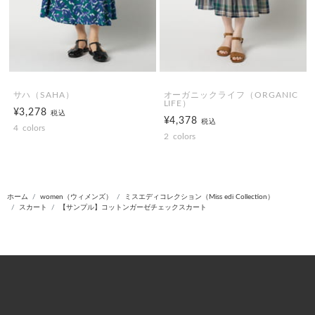
サハ（SAHA）
オーガニックライフ（ORGANIC
LIFE）
¥3,278
税込
¥4,378
税込
4
colors
2
colors
ホーム
women（ウィメンズ）
ミスエディコレクション（Miss edi Collection）
スカート
【サンプル】コットンガーゼチェックスカート