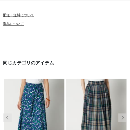
配送・送料について
返品について
同じカテゴリのアイテム
前の画像
次の