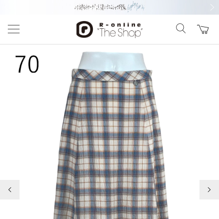
前の画像
次の
前の画像
次