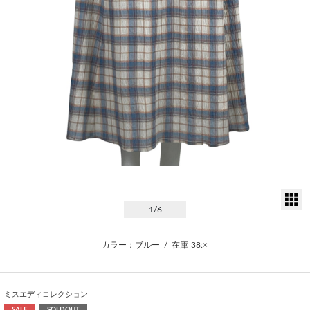
サ
1
/6
カラー：ブルー
/
在庫
38:×
ミスエディコレクション