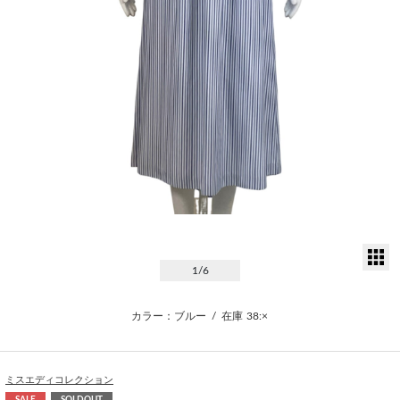
サ
1
/6
カラー：ブルー
/
在庫
38:×
ミスエディコレクション