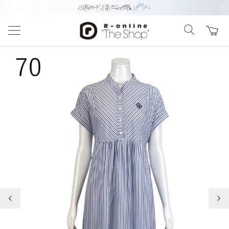
前の画像
次の
前の画像
次