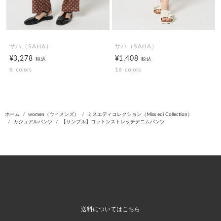
サハ（SAHA）
サハ（SAHA）
¥3,278
¥1,408
税込
税込
6
colors
16
colors
ホーム
women（ウィメンズ）
ミスエディコレクション（Miss edi Collection）
カジュアルパンツ
【サンプル】コットンストレッチデニムパンツ
送料についてはこちら