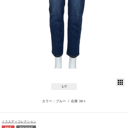
サ
1
/7
カラー：ブルー
/
在庫
38:×
ミスエディコレクション