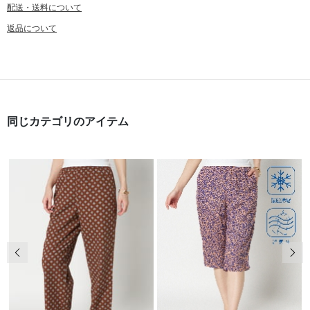
配送・送料について
返品について
同じカテゴリのアイテム
前の画像
次の