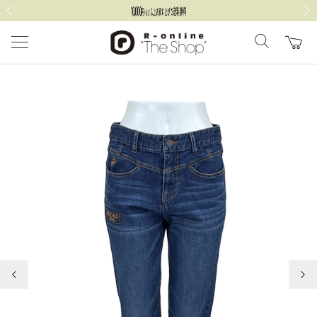
前の画像
次の
前の画像
次