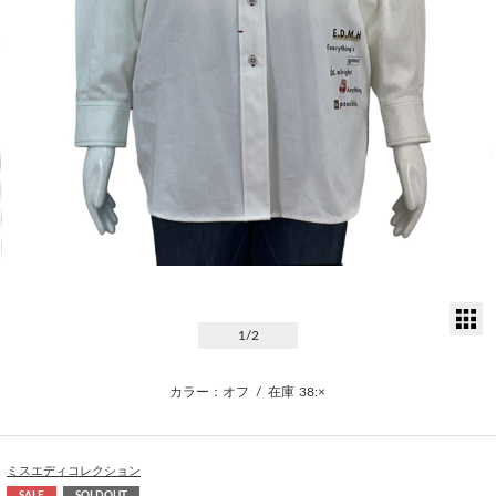
サ
1
/2
カラー：オフ
/
在庫
38:×
ミスエディコレクション