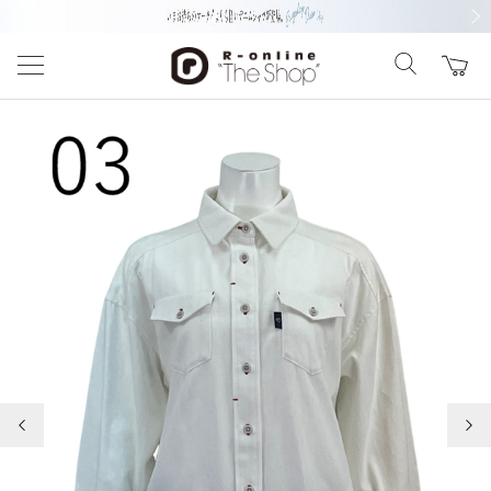
前の画像
次の
前の画像
次