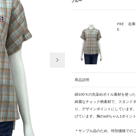
ブルー
FRE
在庫
E
次の画像
商品説明
綿100％の先染めボイル素材を使っ
綺麗なチェック柄素材で、スタンド
り、デザインポイントにしています
げています。胸のediちゃん1ポイン
＊サンプル品のため、特別価格での