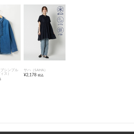
オブシンプル
サハ（SAHA）
ディス）
¥2,178
税込
込