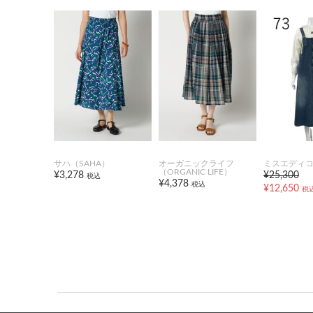
サハ（SAHA）
オーガニックライフ
ミスエディ
（ORGANIC LIFE）
¥3,278
¥25,300
税込
¥4,378
税込
¥12,650
税