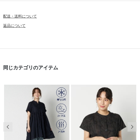
配送・送料について
返品について
同じカテゴリのアイテム
前の画像
次の