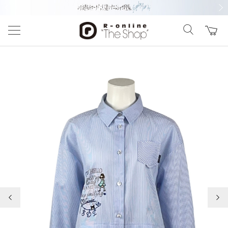
前の画像
次の
前の画像
次