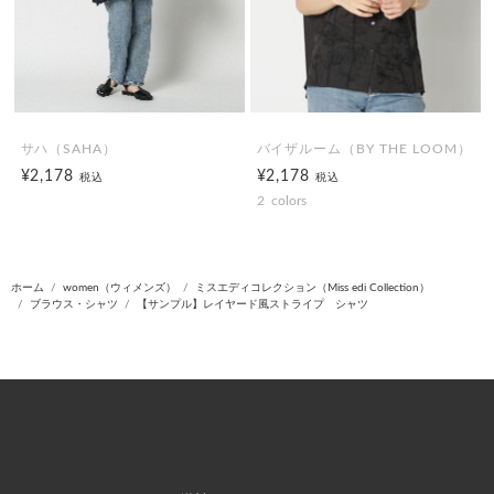
サハ（SAHA）
バイザルーム（BY THE LOOM）
¥2,178
¥2,178
税込
税込
2
colors
ホーム
women（ウィメンズ）
ミスエディコレクション（Miss edi Collection）
ブラウス・シャツ
【サンプル】レイヤード風ストライプ シャツ