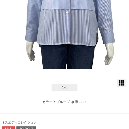
サ
1
/8
カラー：ブルー
/
在庫
38:×
ミスエディコレクション