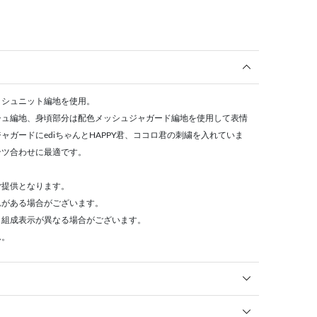
ッシュニット編地を使用。
シュ編地、身頃部分は配色メッシュジャガード編地を使用して表情
ガードにediちゃんとHAPPY君、ココロ君の刺繍を入れていま
ンツ合わせに最適です。
ご提供となります。
れがある場合がございます。
・組成表示が異なる場合がございます。
ん。