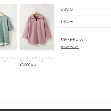
洗濯表記
レビュー
配送・送料について
返品について
オブシンプル
エレメントオブシンプル
ディス）
ライフ（レディス）
¥8,800
税込