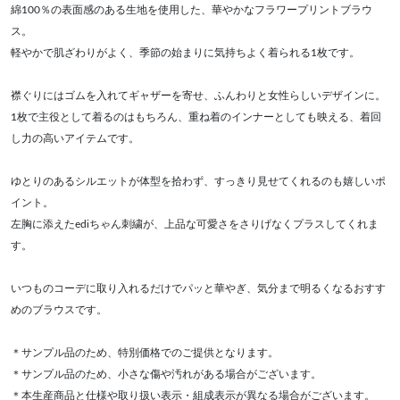
綿100％の表面感のある生地を使用した、華やかなフラワープリントブラウ
ス。
軽やかで肌ざわりがよく、季節の始まりに気持ちよく着られる1枚です。
襟ぐりにはゴムを入れてギャザーを寄せ、ふんわりと女性らしいデザインに。
1枚で主役として着るのはもちろん、重ね着のインナーとしても映える、着回
し力の高いアイテムです。
ゆとりのあるシルエットが体型を拾わず、すっきり見せてくれるのも嬉しいポ
イント。
左胸に添えたediちゃん刺繍が、上品な可愛さをさりげなくプラスしてくれま
す。
いつものコーデに取り入れるだけでパッと華やぎ、気分まで明るくなるおすす
めのブラウスです。
＊サンプル品のため、特別価格でのご提供となります。
＊サンプル品のため、小さな傷や汚れがある場合がございます。
＊本生産商品と仕様や取り扱い表示・組成表示が異なる場合がございます。