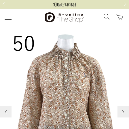
前の画像
次の
前の画像
次