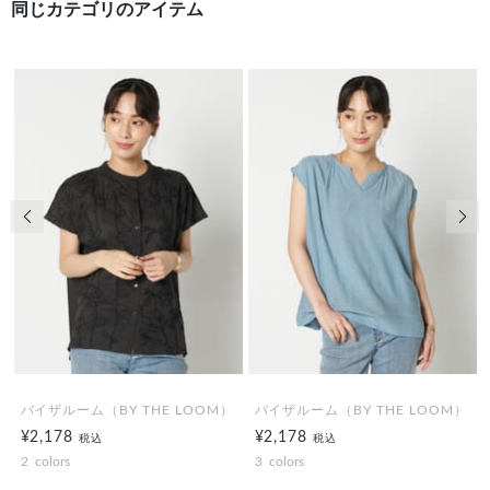
同じカテゴリのアイテム
前の画像
次の
バイザルーム（BY THE LOOM）
バイザルーム（BY THE LOOM）
¥2,178
¥2,178
税込
税込
2
colors
3
colors