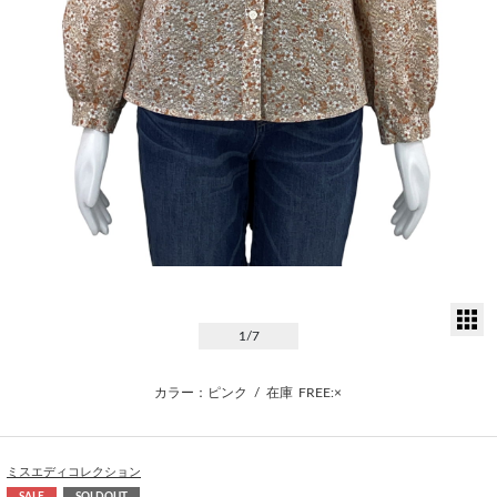
サ
1
/7
カラー：ピンク
/
在庫
FREE:×
ミスエディコレクション