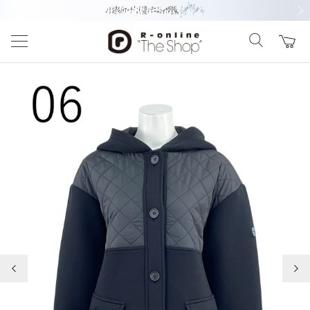
前の画像
次の
前の画像
次