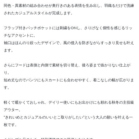
同色・異素材の組み合わせが奥行きのある表情を生み出し、羽織るだけで洗練
されたカジュアルスタイルが完成します。
フラップ付きパッチポケットには刺繍をONし、さりげなく個性を感じるリッ
チなアクセントに。
袖口はほんのり絞ったデザインで、風の侵入を防ぎながらすっきり見せも叶え
ます。
さらにフードは表側と内側で素材を切り替え、後ろ姿まで抜かりない仕上が
り。
短め丈なのでパンツにもスカートにも合わせやすく、着こなしの幅が広がりま
す。
軽くて暖かくておしゃれ、デイリー使いにもお出かけにも頼れる秋冬の主役級
アウター。
“きれいめとカジュアルのいいとこ取りがしたい”という大人の願いを叶える一
枚です。