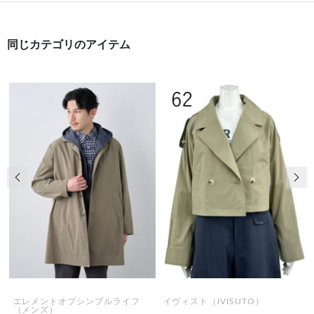
同じカテゴリのアイテム
前の画像
次の
エレメントオブシンプルライフ
イヴィスト（IVISUTO）
（メンズ）