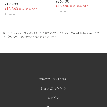
¥26,400
¥19,800
¥18,480
税込
30% OFF
¥13,860
税込
30% OFF
3
colors
2
colors
ホーム
women（ウィメンズ）
ミスエディコレクション（Miss edi Collection）
コート
【サンプル】ダンボール＆キルティングコート
送料についてはこちら
ショッピングバッグ
ログイン
マイページ