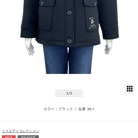
サ
1
/5
カラー：ブラック
/
在庫
38:×
ミスエディコレクション