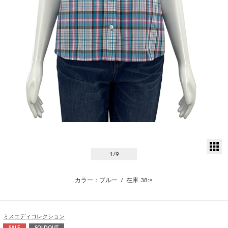
サ
1
/9
カラー：ブルー
/
在庫
38:×
ミスエディコレクション