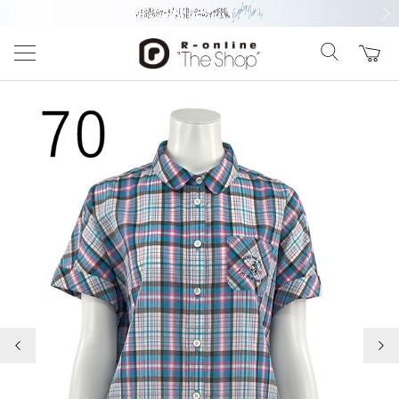
前の画像
次の
前の画像
次