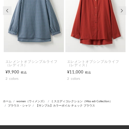
前の画像
次の
エレメントオブシンプルライフ
エレメントオブシンプルライフ
（レディス）
（レディス）
¥9,900
¥11,000
税込
税込
2
colors
2
colors
ホーム
women（ウィメンズ）
ミスエディコレクション（Miss edi Collection）
ブラウス・シャツ
【サンプル】カラーボイル チェック ブラウス