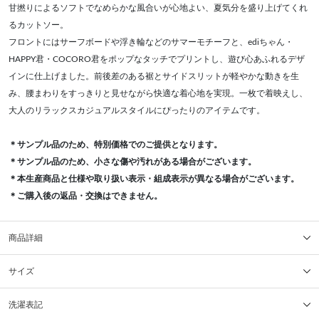
甘撚りによるソフトでなめらかな風合いが心地よい、夏気分を盛り上げてくれ
るカットソー。
フロントにはサーフボードや浮き輪などのサマーモチーフと、ediちゃん・
HAPPY君・COCORO君をポップなタッチでプリントし、遊び心あふれるデザ
インに仕上げました。前後差のある裾とサイドスリットが軽やかな動きを生
み、腰まわりをすっきりと見せながら快適な着心地を実現。一枚で着映えし、
大人のリラックスカジュアルスタイルにぴったりのアイテムです。
＊サンプル品のため、特別価格でのご提供となります。
＊サンプル品のため、小さな傷や汚れがある場合がございます。
＊本生産商品と仕様や取り扱い表示・組成表示が異なる場合がございます。
＊ご購入後の返品・交換はできません。
商品詳細
サイズ
洗濯表記