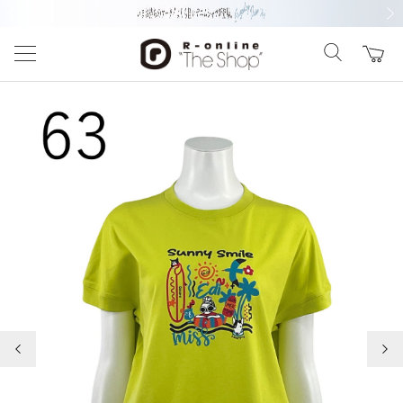
前の画像
次の
前の画像
次