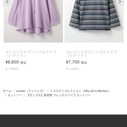
エレメントオブシンプルライフ
エレメントオブシンプルライフ
（レディス）
（レディス）
¥8,800
¥7,700
税込
税込
2
colors
2
colors
ホーム
women（ウィメンズ）
ミスエディコレクション（Miss edi Collection）
カットソー
【サンプル】前切替 フレンチスリーブ カットソー