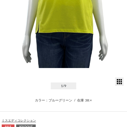
サ
1
/9
カラー：ブルーグリーン
/
在庫
38:×
ミスエディコレクション