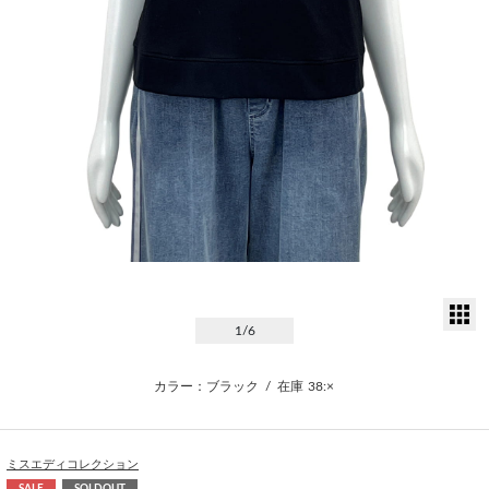
サ
1
/6
カラー：ブラック
/
在庫
38:×
ミスエディコレクション