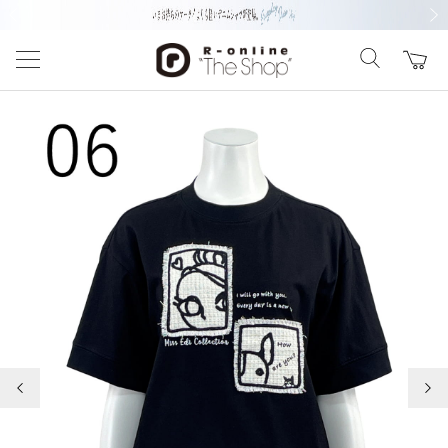
前の画像
次の
前の画像
次