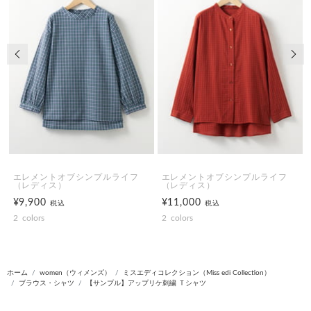
前の画像
次の
エレメントオブシンプルライフ
エレメントオブシンプルライフ
（レディス）
（レディス）
¥9,900
¥11,000
税込
税込
2
colors
2
colors
ホーム
women（ウィメンズ）
ミスエディコレクション（Miss edi Collection）
ブラウス・シャツ
【サンプル】アップリケ刺繍 Ｔシャツ