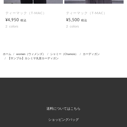
ティーマック（T-MAC）
ティーマック（T-MAC）
¥4,950
¥5,500
税込
税込
2
colors
2
colors
ホーム
women（ウィメンズ）
シャミー（Chamois）
カーディガン
【サンプル】カシミヤ丸首カーディガン
送料についてはこちら
ショッピングバッグ