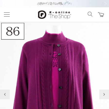
前の画像
次の
前の画像
次