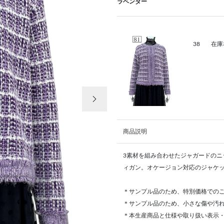
ラベンダー
38
在庫
次の画像
商品説明
3素材を組み合わせたジャガードの
ィガン。オケージョン対応のジャケ
＊サンプル品のため、特別価格での
＊サンプル品のため、小さな傷や汚
＊本生産商品と仕様や取り扱い表示