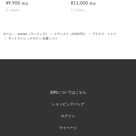
¥9,900
¥11,000
税込
税込
2
colors
2
colors
ホーム
women（ウィメンズ）
イヴィスト（IVISUTO）
ブラウス・シャツ
マットストレッチサテン 比翼シャツ
送料についてはこちら
ショッピングバッグ
ログイン
マイページ