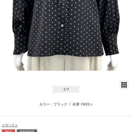
サ
1
/7
カラー：ブラック
/
在庫
FREE:×
イヴィスト