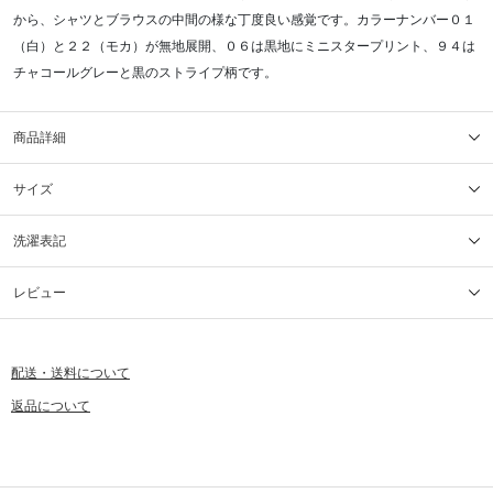
から、シャツとブラウスの中間の様な丁度良い感覚です。カラーナンバー０１
（白）と２２（モカ）が無地展開、０６は黒地にミニスタープリント、９４は
チャコールグレーと黒のストライプ柄です。
商品詳細
サイズ
洗濯表記
レビュー
配送・送料について
返品について