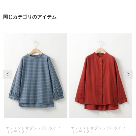
同じカテゴリのアイテム
前の画像
次の
エレメントオブシンプルライフ
エレメントオブシンプルライフ
（レディス）
（レディス）