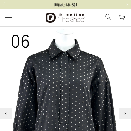
前の画像
次の
前の画像
次