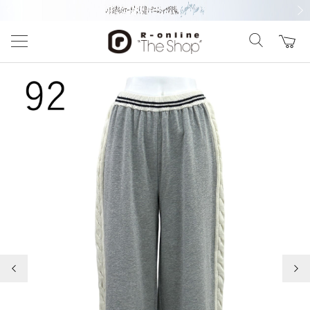
前の画像
次の
前の画像
次