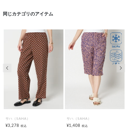
同じカテゴリのアイテム
前の画像
次の
サハ（SAHA）
サハ（SAHA）
¥3,278
¥1,408
税込
税込