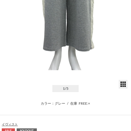
サ
1
/5
カラー：グレー
/
在庫
FREE:×
イヴィスト