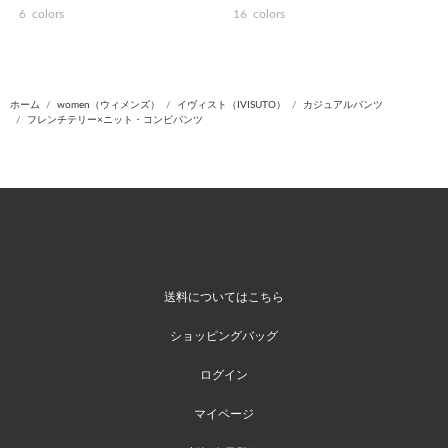
6
colors
16
colors
ホーム
women（ウィメンズ）
イヴィスト（IVISUTO）
カジュアルパンツ
フレンチテリー×ニット・コンビパンツ
送料についてはこちら
ショッピングバッグ
ログイン
マイページ