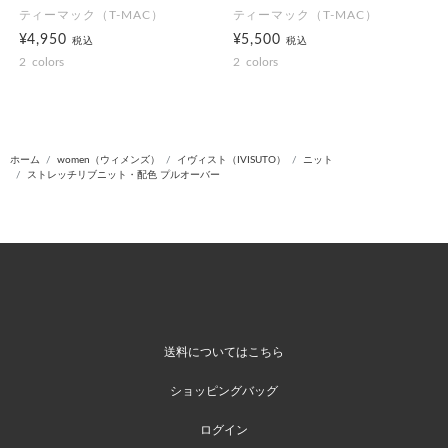
ティーマック（T-MAC）
ティーマック（T-MAC）
¥4,950
¥5,500
税込
税込
2
colors
2
colors
ホーム
women（ウィメンズ）
イヴィスト（IVISUTO）
ニット
ストレッチリブニット・配色 プルオーバー
送料についてはこちら
ショッピングバッグ
ログイン