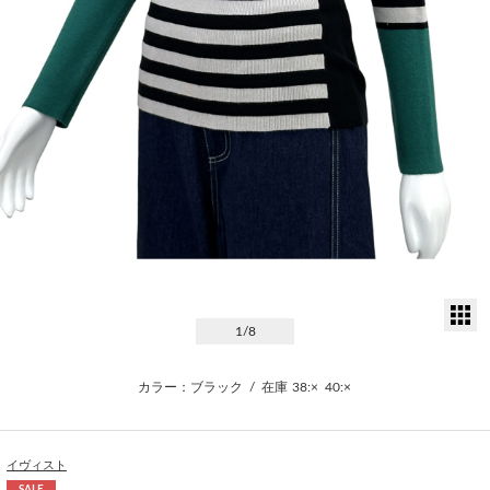
サ
1
/8
カラー：ブラック
/
在庫
38:×
40:×
イヴィスト