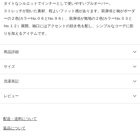
タイトなシルエットでインナーとして使いやすいプルオーバー。
ストレッチが効いた素材、程よいフィット感があります。前身頃と袖がボーダ
ーの２色(カラーNo.０６とNo.９６）、前身頃が無地の２色(カラーNo.０３と
No.１２）展開。袖口にはアクセントの効き色を配し、シンプルなコーデに彩
りを加えるアイテムです。
商品詳細
サイズ
洗濯表記
レビュー
配送・送料について
返品について