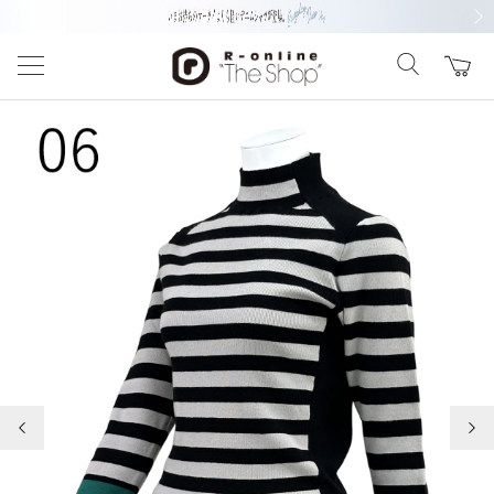
前の画像
次の
前の画像
次