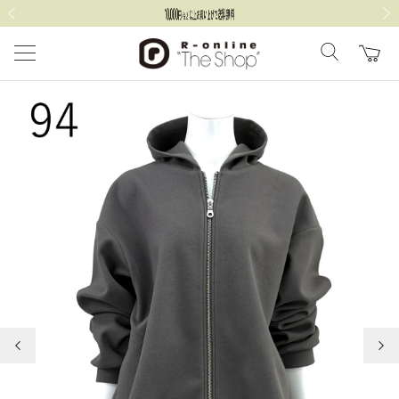
前の画像
次の
前の画像
次