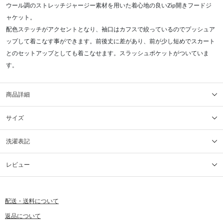
ウール調のストレッチジャージー素材を用いた着心地の良いZip開きフードジ
ャケット。
配色ステッチがアクセントとなり、袖口はカフスで絞っているのでプッシュア
ップして着こなす事ができます。前後丈に差があり、前が少し短めでスカート
とのセットアップとしても着こなせます。スラッシュポケットがついていま
す。
商品詳細
サイズ
洗濯表記
レビュー
配送・送料について
返品について