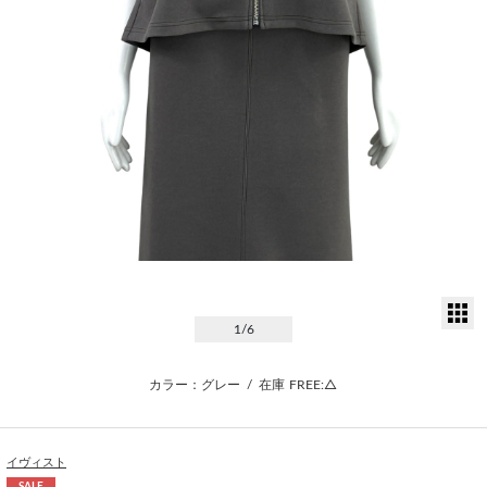
サ
1
/6
カラー：グレー
/
在庫
FREE:△
イヴィスト