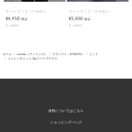
ティーマック（T-MAC）
ティーマック（T-MAC）
¥4,950
¥5,500
税込
税込
2
colors
2
colors
ホーム
women（ウィメンズ）
イヴィスト（IVISUTO）
ニット
ストレッチニット Zipフードブラウス
送料についてはこちら
ショッピングバッグ