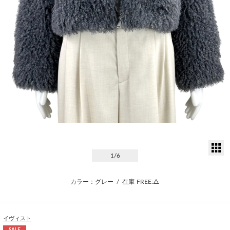
サ
1
/6
カラー：グレー
/
在庫
FREE:△
イヴィスト