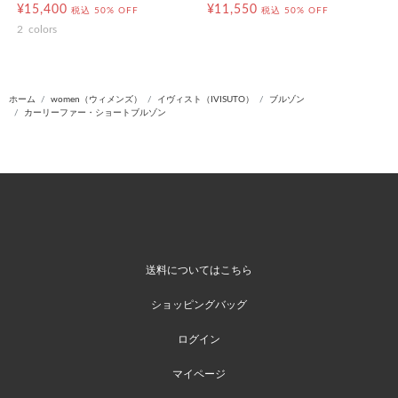
¥15,400
¥11,550
税込
50% OFF
税込
50% OFF
2
colors
ホーム
women（ウィメンズ）
イヴィスト（IVISUTO）
ブルゾン
カーリーファー・ショートブルゾン
送料についてはこちら
ショッピングバッグ
ログイン
マイページ