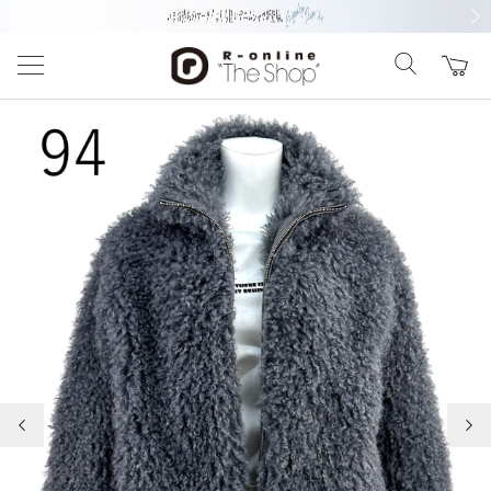
前の画像
次の
前の画像
次