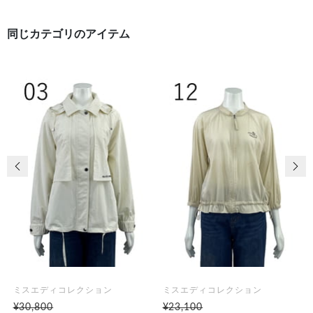
同じカテゴリのアイテム
前の画像
次の
ミスエディコレクション
ミスエディコレクション
¥30,800
¥23,100