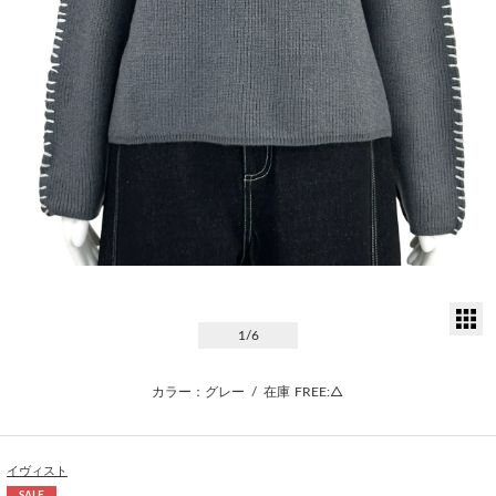
サ
1
/6
カラー：グレー
/
在庫
FREE:△
イヴィスト