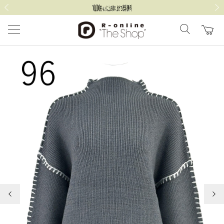
前の画像
次の
前の画像
次