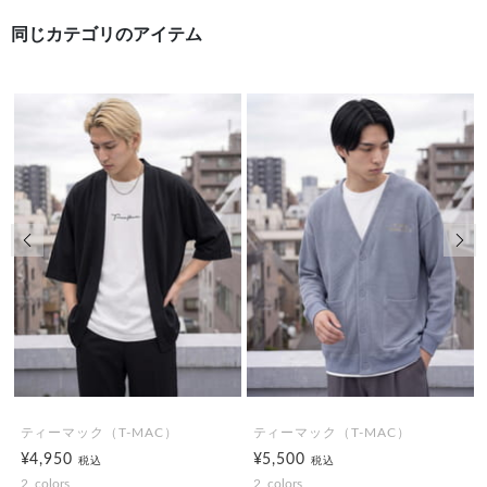
同じカテゴリのアイテム
前の画像
次の
ティーマック（T-MAC）
ティーマック（T-MAC）
¥4,950
¥5,500
税込
税込
2
colors
2
colors