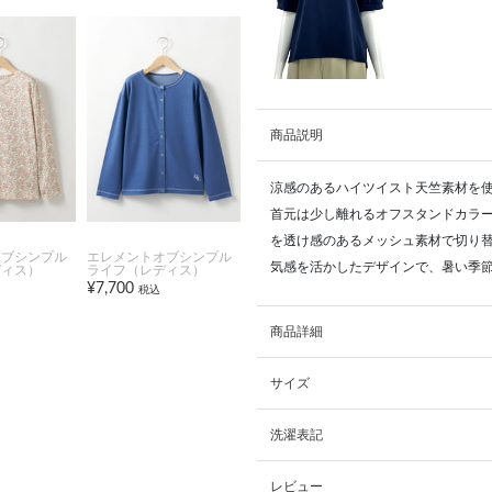
商品説明
涼感のあるハイツイスト天竺素材を
首元は少し離れるオフスタンドカラ
を透け感のあるメッシュ素材で切り
オブシンプル
エレメントオブシンプル
気感を活かしたデザインで、暑い季
ディス）
ライフ（レディス）
¥7,700
税込
商品詳細
サイズ
洗濯表記
レビュー