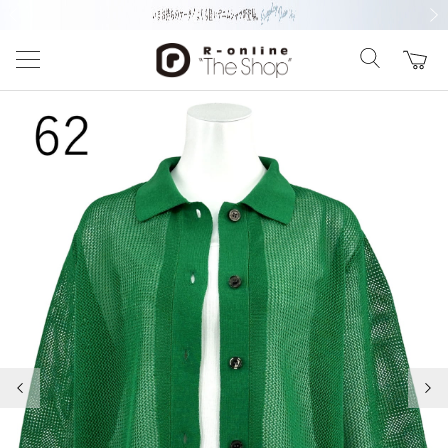
前の画像
次の
前の画像
次