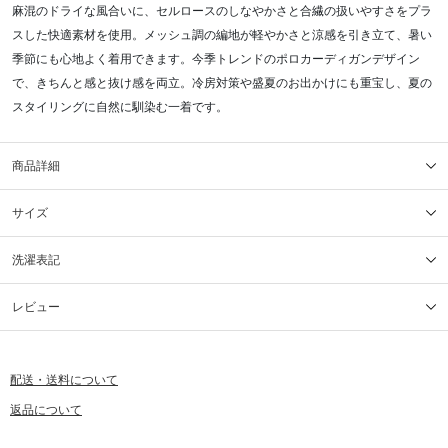
麻混のドライな風合いに、セルロースのしなやかさと合繊の扱いやすさをプラ
スした快適素材を使用。メッシュ調の編地が軽やかさと涼感を引き立て、暑い
季節にも心地よく着用できます。今季トレンドのポロカーディガンデザイン
で、きちんと感と抜け感を両立。冷房対策や盛夏のお出かけにも重宝し、夏の
スタイリングに自然に馴染む一着です。
商品詳細
サイズ
洗濯表記
レビュー
配送・送料について
返品について