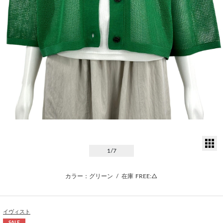
サ
1
/7
カラー：グリーン
/
在庫
FREE:△
イヴィスト