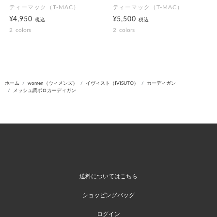
ティーマック（T-MAC）
ティーマック（T-MAC）
¥4,950
¥5,500
税込
税込
2
colors
2
colors
ホーム
women（ウィメンズ）
イヴィスト（IVISUTO）
カーディガン
メッシュ調ポロカーディガン
送料についてはこちら
ショッピングバッグ
ログイン