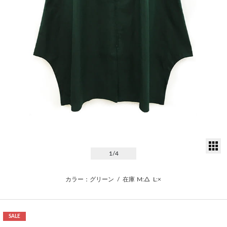
サ
1
/4
カラー：グリーン
/
在庫
M:△
L:×
SALE