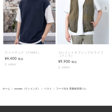
前の画像
次の
ティーマック（T-MAC）
エレメントオブシンプルライフ
（メンズ）
¥4,400
税込
¥9,900
税込
2
colors
2
colors
ホーム
women（ウィメンズ）
ベスト
フード付き 異素材切替ジレ