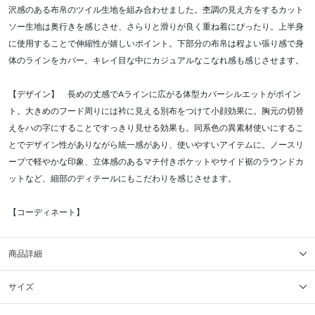
沢感のある布帛のツイル生地を組み合わせました。杢調の見え方をするカット
ソー生地は奥行きを感じさせ、さらりと滑りが良く重ね着にぴったり。上半身
に使用することで伸縮性が嬉しいポイント。下部分の布帛は程よい張り感で身
体のラインをカバー。キレイ目な中にカジュアルなこなれ感も感じさせます。
【デザイン】 長めの丈感でAラインに広がる体型カバーシルエットがポイン
ト。大きめのフード周りには衿に見える別布をつけて小顔効果に。胸元の切替
えをハの字にすることですっきり見せる効果も。同系色の異素材使いにするこ
とでデザイン性がありながら統一感があり、使いやすいアイテムに。ノースリ
ーブで軽やかな印象、立体感のあるマチ付きポケットやサイド裾のラウンドカ
ットなど、細部のディテールにもこだわりを感じさせます。
【コーディネート】
商品詳細
サイズ