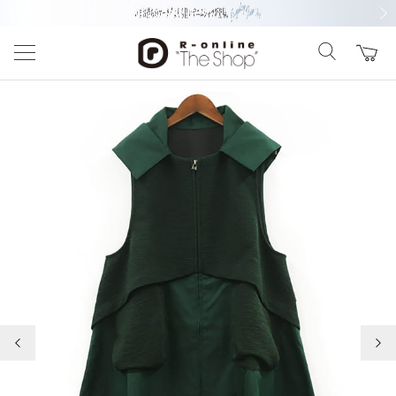
前の画像
次の
前の画像
次