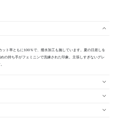
カット率ともに100％で、撥水加工も施しています。夏の日差しを
細めの持ち手がフェミニンで洗練された印象。主張しすぎないグレ
す。