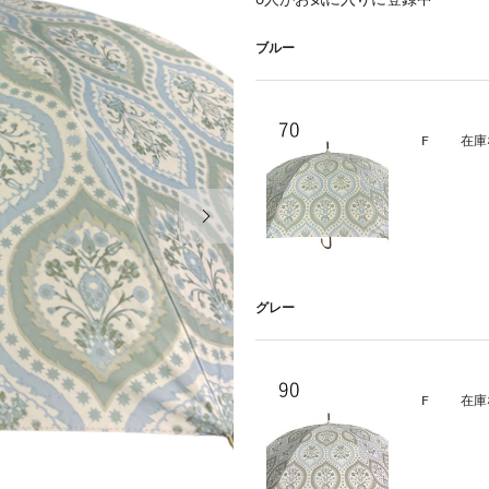
6
人がお気に入りに登録中
ブルー
F
在庫
次の画像
グレー
F
在庫