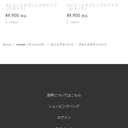
エレメントオブシンプルライフ
エレメントオブシンプルライフ
（レディス）
（レディス）
¥9,900
¥9,900
税込
税込
2
colors
2
colors
ホーム
women（ウィメンズ）
カジュアルパンツ
プルミエサテンパンツ
送料についてはこちら
ショッピングバッグ
ログイン