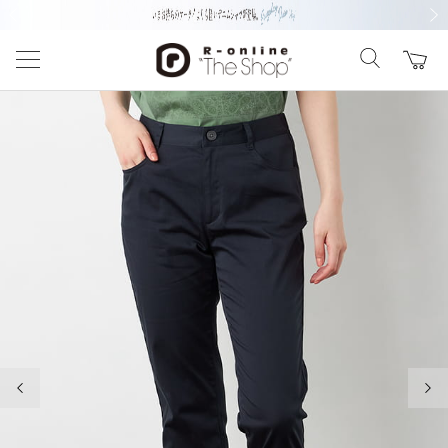
前の画像
次の
前の画像
次