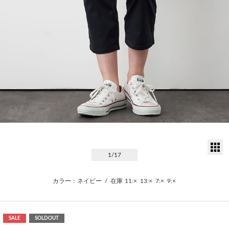
サ
1
/17
カラー：ネイビー
/
在庫
11:×
13:×
7:×
9:×
SALE
SOLDOUT