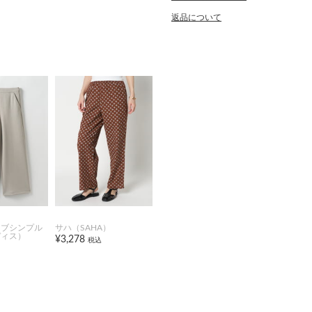
返品について
オブシンプル
サハ（SAHA）
ディス）
¥3,278
税込