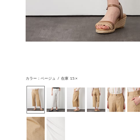
カラー：ベージュ
/
在庫
15:×