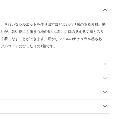
で、きれいなシルエットを作り出すほどよいハリ感のある素材。動
触りが、暑い夏にも履き心地の良い1着。足首の見える丈感とスリ
よく着こなすことができます。細かなツイルのナチュラル感もあ
アルコーデにぴったりの1着です。