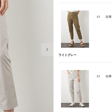
15
在庫
次の画像
ライトグレー
15
在庫