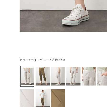
カラー：ライトグレー
/
在庫
15:×