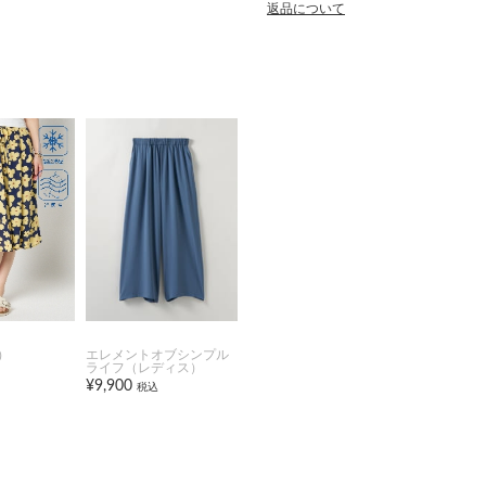
返品について
）
エレメントオブシンプル
ライフ（レディス）
¥9,900
税込