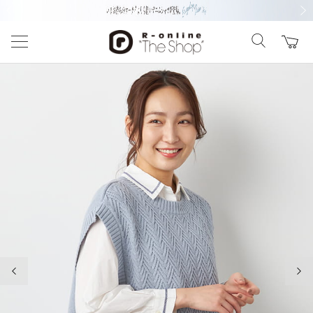
前の画像
次の
前の画像
次