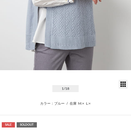
サ
1
/18
カラー：ブルー
/
在庫
M:×
L:×
SALE
SOLDOUT