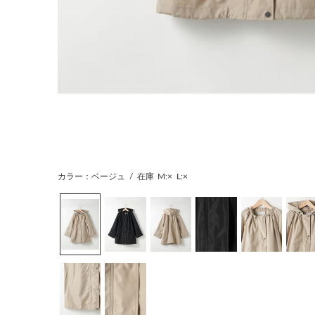
カラー：ベージュ
/
在庫
M:×
L:×