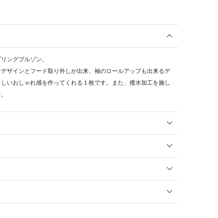
プリングブルゾン。
なデザインとフード取り外しが出来、袖のロールアップも出来るデ
々しいおしゃれ感を作ってくれる１枚です。また、撥水加工を施し
す。