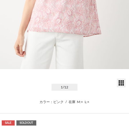
サ
1
/12
カラー：ピンク
/
在庫
M:×
L:×
SALE
SOLDOUT