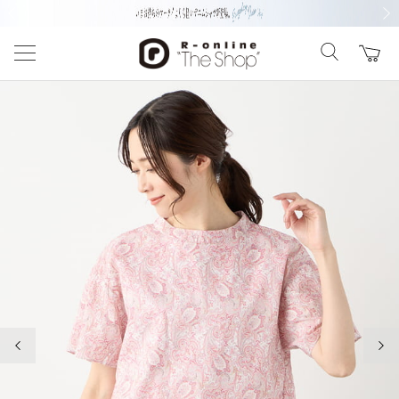
前の画像
次の
前の画像
次