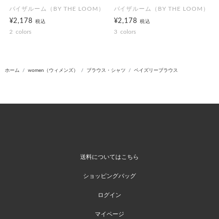
バイザルーム（BY THE LOOM）
バイザルーム（BY THE LOOM）
¥2,178
¥2,178
税込
税込
2
colors
3
colors
ホーム
women（ウィメンズ）
ブラウス・シャツ
ペイズリーブラウス
送料についてはこちら
ショッピングバッグ
ログイン
マイページ