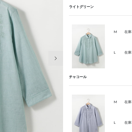
ライトグリーン
M
在庫
L
在庫
次の画像
チャコール
M
在庫
L
在庫