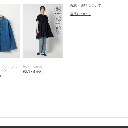
配送・送料について
返品について
オブシンプル
サハ（SAHA）
ディス）
¥2,178
税込
込