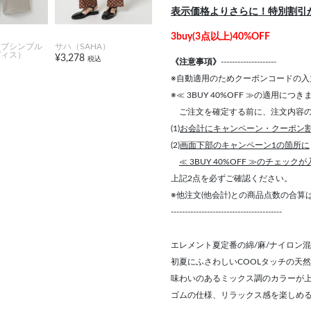
表示価格よりさらに！特別割引
3buy(3点以上)40%OFF
オブシンプル
サハ（SAHA）
ディス）
¥3,278
税込
《注意事項》
--------------------
※自動適用のためクーポンコードの入
※≪ 3BUY 40%OFF ≫の適用につ
ご注文を確定する前に、注文内容の
(1)
お会計にキャンペーン・クーポン
(2)
画面下部のキャンペーン1の箇所に
≪ 3BUY 40%OFF ≫のチェック
上記2点を必ずご確認ください。
※他注文(他会計)との商品点数の合
----------------------------------------
エレメント夏定番の綿/麻/ナイロン
初夏にふさわしいCOOLタッチの天
味わいのあるミックス調のカラーが
ゴムの仕様、リラックス感を楽しめ