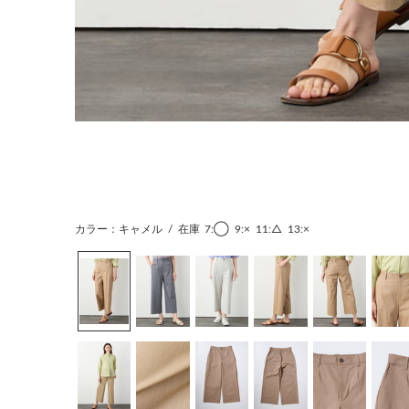
カラー：キャメル
/
在庫
7:◯
9:×
11:△
13:×