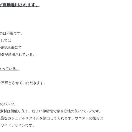
が自動適用されます。
力は不要です。
きましては
確認画面にて
割引が適用されている。
が入っている。
算は不可とさせていただきます。
混のパンツ。
然素材は肌触り良く、程よい伸縮性で穿き心地の良いパンツです。
上品なカジュアルスタイルを演出してくれます。ウエストの後ろは
るワイドデザインです。