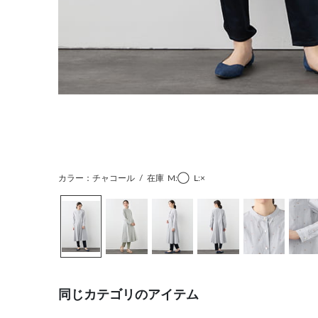
カラー：チャコール
/
在庫
M:◯
L:×
同じカテゴリのアイテム