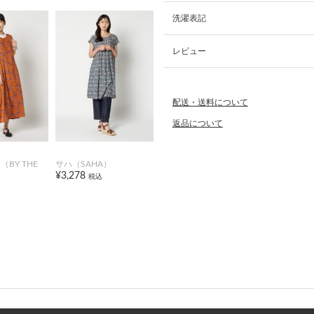
洗濯表記
レビュー
配送・送料について
返品について
BY THE
サハ（SAHA）
¥3,278
税込