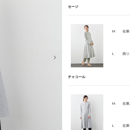
セージ
M
在庫
次の画像
L
残り
チャコール
M
在庫
L
在庫