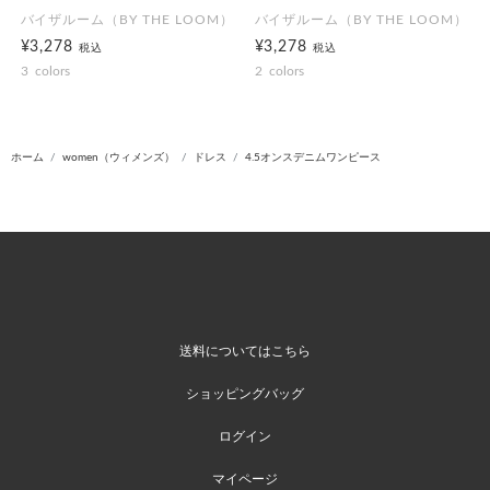
バイザルーム（BY THE LOOM）
バイザルーム（BY THE LOOM）
¥3,278
¥3,278
税込
税込
3
colors
2
colors
ホーム
women（ウィメンズ）
ドレス
4.5オンスデニムワンピース
送料についてはこちら
ショッピングバッグ
ログイン
マイページ