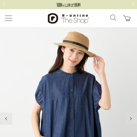
前の画像
次の
前の画像
次