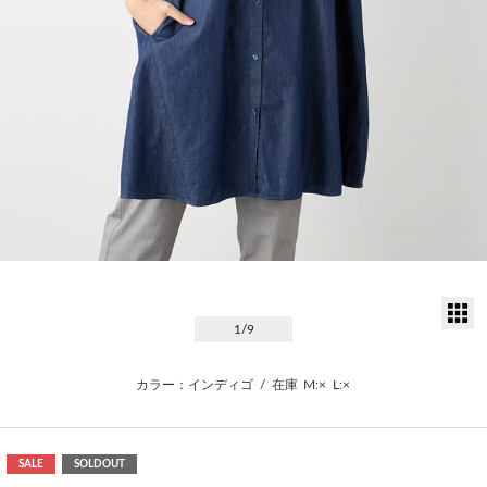
サ
1
/9
カラー：インディゴ
/
在庫
M:×
L:×
SALE
SOLDOUT