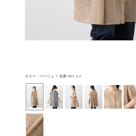
カラー：ベージュ
/
在庫
M:×
L:×