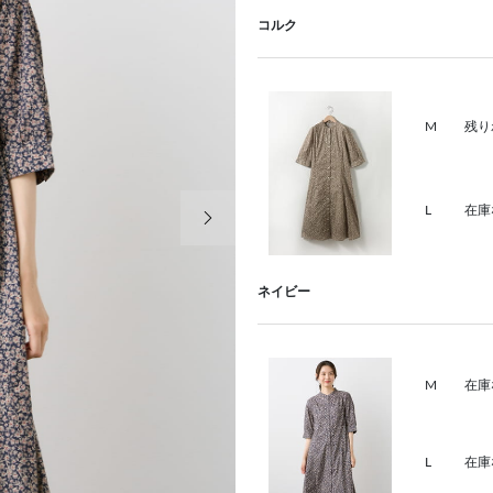
コルク
M
残り
次の画像
L
在庫
ネイビー
M
在庫
L
在庫