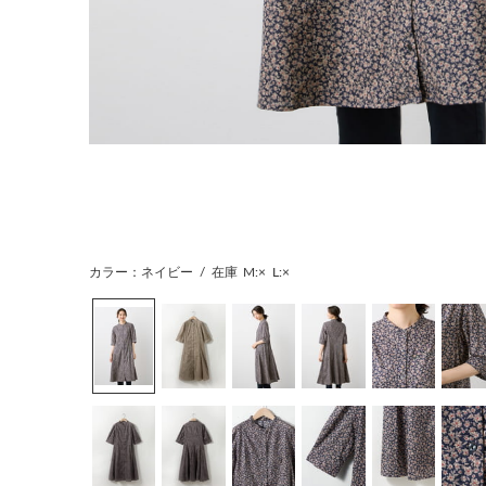
カラー：ネイビー
/
在庫
M:×
L:×