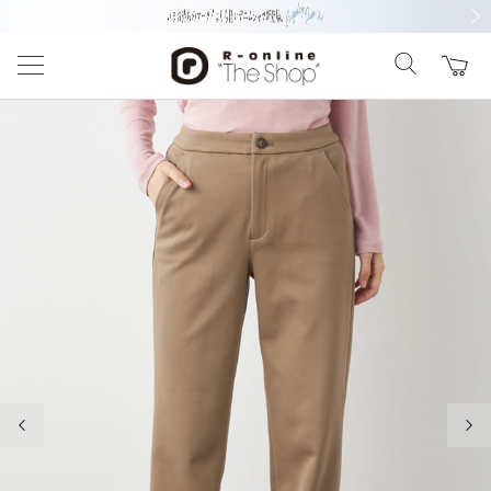
前の画像
次の
前の画像
次