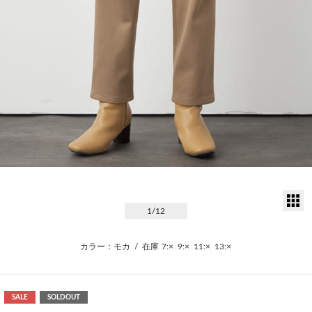
サ
1
/12
カラー：モカ
/
在庫
7:×
9:×
11:×
13:×
SALE
SOLDOUT