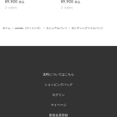
¥9,900
¥9,900
税込
税込
2
colors
2
colors
ホーム
women（ウィメンズ）
カジュアルパンツ
ボンディングツイルパンツ
送料についてはこちら
ショッピングバッグ
ログイン
マイページ
新規会員登録