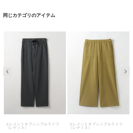
同じカテゴリのアイテム
前の画像
次の
エレメントオブシンプルライフ
エレメントオブシンプルライフ
（レディス）
（レディス）