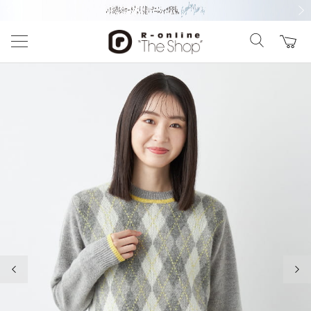
前の画像
次の
前の画像
次