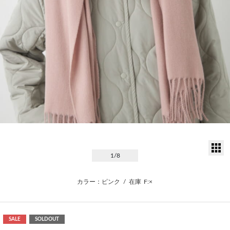
サ
1
/8
カラー：ピンク
/
在庫
F:×
SALE
SOLDOUT