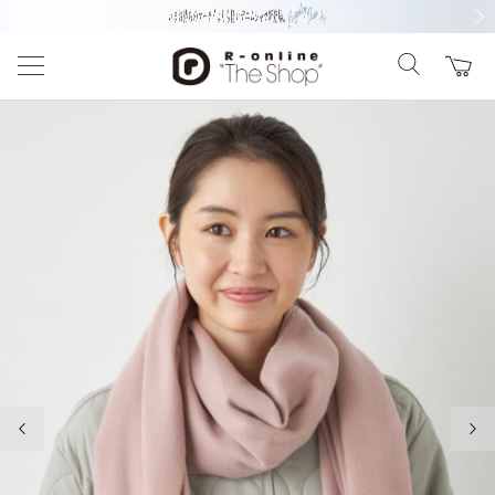
前の画像
次の
前の画像
次