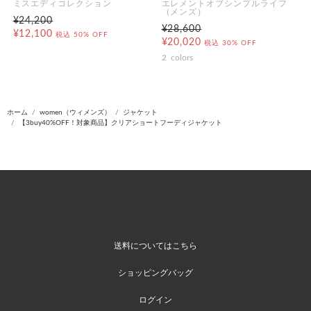
ミスエディコレクション
エレメントオブシンプルライフ
（メンズ）
¥24,200
¥28,600
¥12,100
税込
50% OFF
¥20,020
税込
30% OFF
2
colors
ホーム
women（ウィメンズ）
ジャケット
【3buy40%OFF！対象商品】クリアショートフーディジャケット
送料についてはこちら
ショッピングバッグ
ログイン