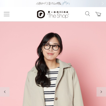
前の画像
次の
前の画像
次