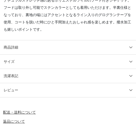
ナチュラルストレッチ感のあるポリエステルツイルのフード付きジャケット。
フードは取り外し可能でステンカラーとしても着用いただけます。半裏仕様と
なっており、裏地の端にはアクセントとなるライン入りのグログランテープを
使用、コートを脱いだ時にひと手間加えたおしゃれ感を楽しめます。撥水加工
も嬉しいポイントです。
商品詳細
サイズ
洗濯表記
レビュー
配送・送料について
返品について