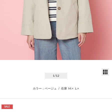
サ
1
/12
カラー：ベージュ
/
在庫
M:×
L:×
SALE