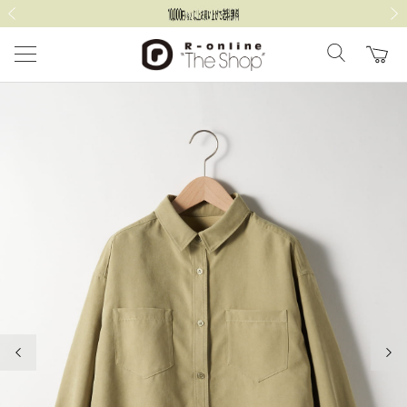
前の画像
次の
前の画像
次