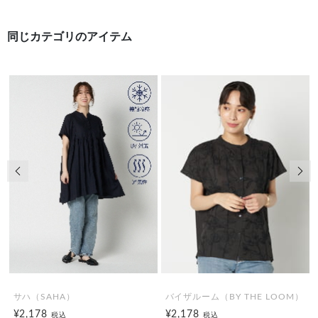
同じカテゴリのアイテム
前の画像
次の
サハ（SAHA）
バイザルーム（BY THE LOOM）
¥2,178
¥2,178
税込
税込