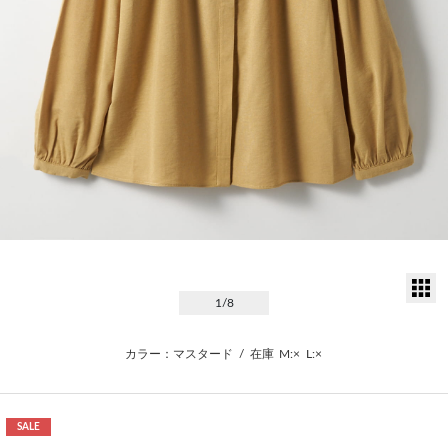
サ
1
/8
カラー：マスタード
/
在庫
M:×
L:×
SALE