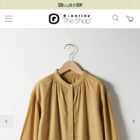
前の画像
次の
前の画像
次