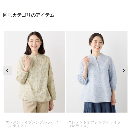
同じカテゴリのアイテム
前の画像
次の
エレメントオブシンプルライフ
エレメントオブシンプルライフ
（レディス）
（レディス）