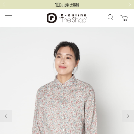
前の画像
次の
前の画像
次