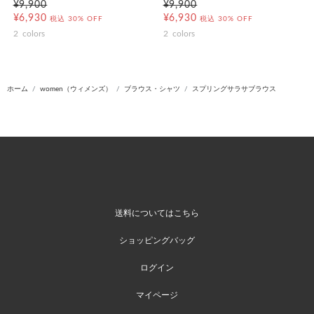
¥9,900
¥9,900
¥6,930
¥6,930
税込
30% OFF
税込
30% OFF
2
colors
2
colors
ホーム
women（ウィメンズ）
ブラウス・シャツ
スプリングサラサブラウス
送料についてはこちら
ショッピングバッグ
ログイン
マイページ