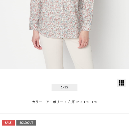
サ
1
/12
カラー：アイボリー
/
在庫
M:×
L:×
LL:×
SALE
SOLDOUT